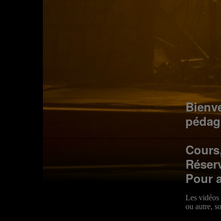
Bienv
pédag
Cours,
Réserv
Pour 
Les vidéos 
ou autre, s